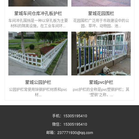
蒙城车间仓库冲孔板护栏
蒙城花园围栏
车间冲孔围挡是一种以穿孔板为主要
花园围栏广泛用于市政建设中的公
材料的隔离设施，在工业车间环...
园、草坪、动物园、池...
蒙城公园护栏
蒙城pvc护栏
公园护栏常使用锌钢护栏材质和pvc
pvc护栏的全称是pvc塑钢护栏；其
材...
“塑钢”之称，...
手机：15305195410
微信：15305195410
邮箱：237771930@qq.com