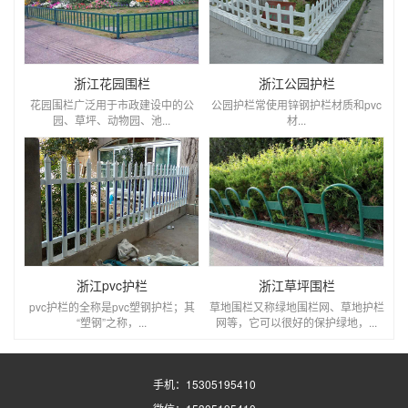
浙江花园围栏
浙江公园护栏
花园围栏广泛用于市政建设中的公
公园护栏常使用锌钢护栏材质和pvc
园、草坪、动物园、池...
材...
浙江pvc护栏
浙江草坪围栏
pvc护栏的全称是pvc塑钢护栏；其
草地围栏又称绿地围栏网、草地护栏
“塑钢”之称，...
网等，它可以很好的保护绿地，...
手机：15305195410