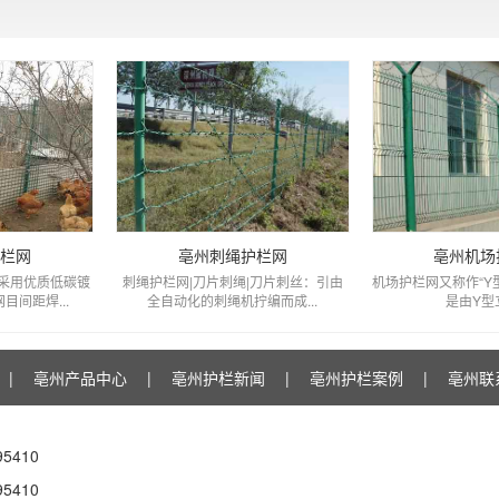
护栏网
亳州刺绳护栏网
亳州机场
采用优质低碳镀
刺绳护栏网|刀片刺绳|刀片刺丝：引由
机场护栏网又称作“Y
间距焊...
全自动化的刺绳机拧编而成...
是由Y型立
|
亳州产品中心
|
亳州护栏新闻
|
亳州护栏案例
|
亳州联
5410
5410