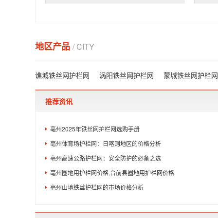
地区产品
/ CITY
谯城铁丝网护栏网
涡阳铁丝网护栏网
蒙城铁丝网护栏网
推荐资讯
亳州2025年铁丝网护栏网选购手册
亳州体育场护栏网：日喀则地区的价格分析
亳州高速公路护栏网：安全防护的必备之选
亳州圈地用护栏网价格,台前县圈地用护栏网价格
亳州山地铁丝护栏网的市场价格分析