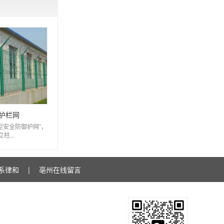
护栏网
型安全防御护网”，
柱...
系律和
|
亳州在线留言