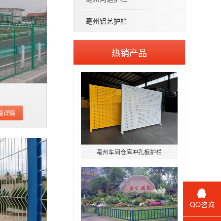
亳州铝艺护栏
热销产品
网
看详情
亳州车间仓库冲孔板护栏
QQ咨询