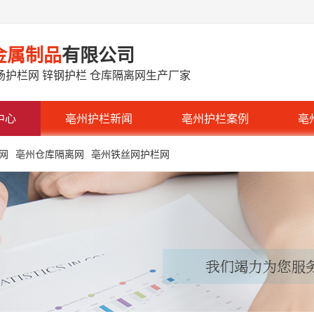
金属制品
有限公司
场护栏网 锌钢护栏 仓库隔离网生产厂家
中心
亳州护栏新闻
亳州护栏案例
亳
网
亳州仓库隔离网
亳州铁丝网护栏网